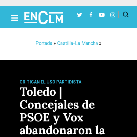
Presiona Intro para buscar o ESC para cerrar
Portada
»
Castilla-La Mancha
»
CRITICAN EL USO PARTIDISTA
Toledo |
Concejales de
PSOE y Vox
abandonaron la