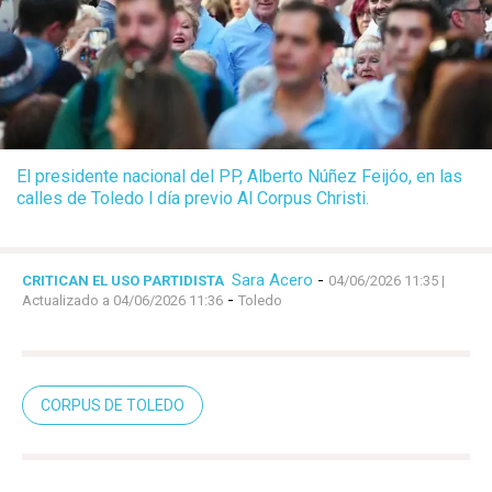
El presidente nacional del PP, Alberto Núñez Feijóo, en las
calles de Toledo l día previo Al Corpus Christi.
Sara Acero
-
CRITICAN EL USO PARTIDISTA
04/06/2026 11:35
|
-
Actualizado a 04/06/2026 11:36
Toledo
CORPUS DE TOLEDO