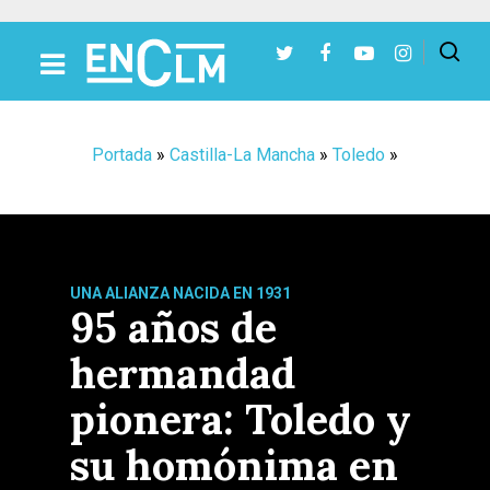
Presiona Intro para buscar o ESC para cerrar
Portada
»
Castilla-La Mancha
»
Toledo
»
UNA ALIANZA NACIDA EN 1931
95 años de
hermandad
pionera: Toledo y
su homónima en