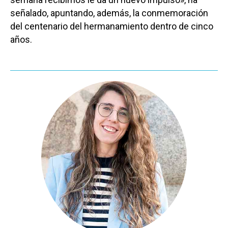
señalado, apuntando, además, la conmemoración
del centenario del hermanamiento dentro de cinco
años.
Castilla-La Manch
Toledo
Sanidad
Ciudad Real
Economía
Albacete
Educación
Cuenca
Cultura
Guadalajara
Deportes
Talavera