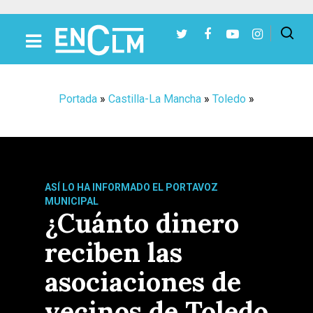
Presiona Intro para buscar o ESC para cerrar
Portada
»
Castilla-La Mancha
»
Toledo
»
ASÍ LO HA INFORMADO EL PORTAVOZ
MUNICIPAL
¿Cuánto dinero
reciben las
asociaciones de
vecinos de Toledo