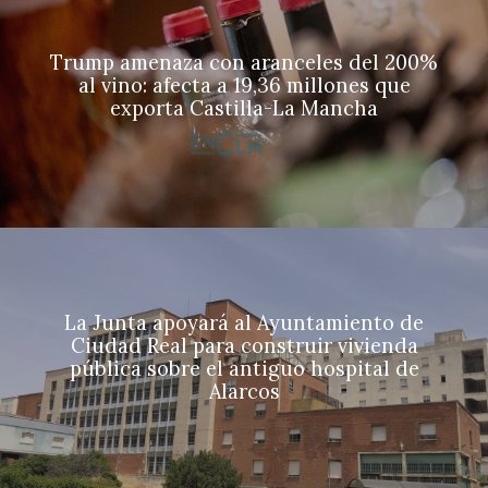
Trump amenaza con aranceles del 200%
al vino: afecta a 19,36 millones que
exporta Castilla-La Mancha
La Junta apoyará al Ayuntamiento de
Ciudad Real para construir vivienda
pública sobre el antiguo hospital de
Alarcos