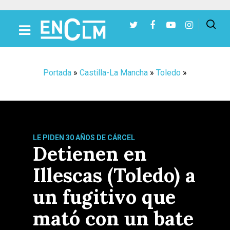
Presiona Intro para buscar o ESC para cerrar
Portada
»
Castilla-La Mancha
»
Toledo
»
LE PIDEN 30 AÑOS DE CÁRCEL
Detienen en
Illescas (Toledo) a
un fugitivo que
mató con un bate