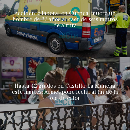
Accidente laboral en Cuenca: muere un
hombre de 37 años al caer de seis metros
de altura
Hasta 42 grados en Castilla-La Mancha
este martes: Aemet pone fecha al fin de la
ola de calor