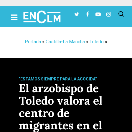
Presiona Intro para buscar o ESC para cerrar
Portada
»
Castilla-La Mancha
»
Toledo
»
"ESTAMOS SIEMPRE PARA LA ACOGIDA"
El arzobispo de
Toledo valora el
centro de
migrantes en el