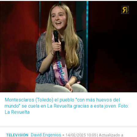
Montesclaros (Toledo) el pueblo "con más huevos del
mundo" se cuela en La Revuelta gracias a esta joven. Foto:
La Revuelta
David Engenios
-
TELEVISIÓN
14/02/2025 10:05
| Actualizado a