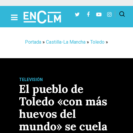
Presiona Intro para buscar o ESC para cerrar
Portada
»
Castilla-La Mancha
»
Toledo
»
TELEVISIÓN
El pueblo de
Toledo «con más
huevos del
mundo» se cuela