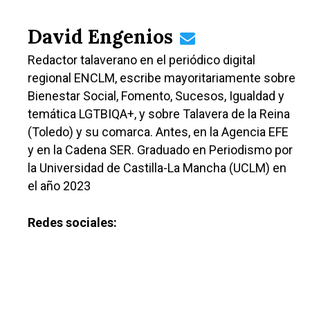
David Engenios
Redactor talaverano en el periódico digital
regional ENCLM, escribe mayoritariamente sobre
Bienestar Social, Fomento, Sucesos, Igualdad y
temática LGTBIQA+, y sobre Talavera de la Reina
(Toledo) y su comarca. Antes, en la Agencia EFE
y en la Cadena SER. Graduado en Periodismo por
la Universidad de Castilla-La Mancha (UCLM) en
el año 2023
Redes sociales:
Castilla-La Manch
Toledo
Sanidad
Ciudad Real
Economía