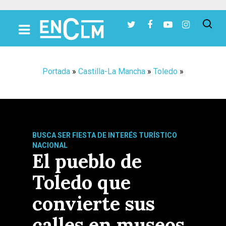
Presiona Intro para buscar o ESC para cerrar
Portada
»
Castilla-La Mancha
»
Toledo
»
BUSCA SER FIESTA DE INTERÉS TURÍSTICO
NACIONAL
El pueblo de
Toledo que
convierte sus
calles en museos