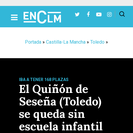
Presiona Intro para buscar o ESC para cerrar
Portada
»
Castilla-La Mancha
»
Toledo
»
IBA A TENER 168 PLAZAS
El Quiñón de
Seseña (Toledo)
se queda sin
escuela infantil