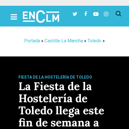
Presiona Intro para buscar o ESC para cerrar
Portada
»
Castilla-La Mancha
»
Toledo
»
FIESTA DE LA HOSTELERÍA DE TOLEDO
La Fiesta de la
Hostelería de
Toledo llega este
fin de semana a