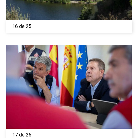
Medio Ambiente
Planeta Rural
16 de 25
Especiales
Política
Galerías
17 de 25