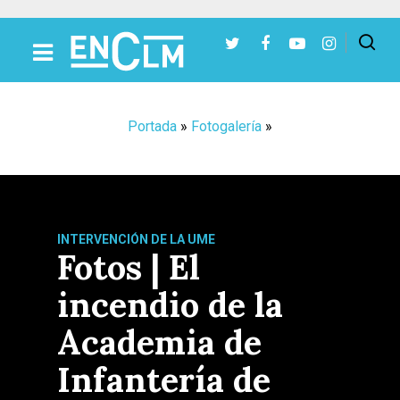
Presiona Intro para buscar o ESC para cerrar
Portada
»
Fotogalería
»
INTERVENCIÓN DE LA UME
Fotos | El
incendio de la
Academia de
Infantería de