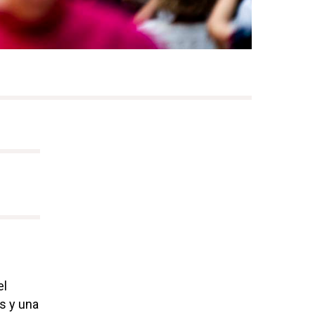
el
os y una