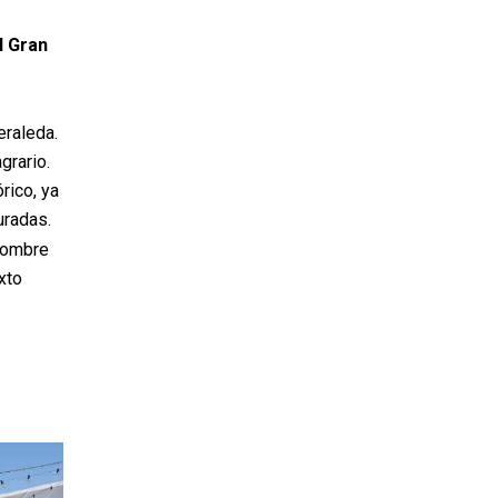
l Gran
eraleda
.
agrario
.
rico, ya
auradas
.
 Hombre
xto