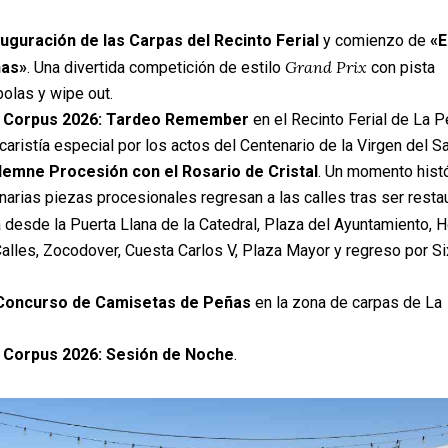
auguración de las Carpas del Recinto Ferial
y comienzo de
«E
Grand Prix
ñas»
.
Una divertida competición de estilo
con pista
bolas y wipe out
.
t Corpus 2026: Tardeo Remember
en el Recinto Ferial de La P
aristía especial por los actos del Centenario de la Virgen del S
lemne Procesión con el Rosario de Cristal
.
Un momento histó
inarias piezas procesionales regresan a las calles tras ser rest
 desde la Puerta Llana de la Catedral, Plaza del Ayuntamiento,
Calles, Zocodover, Cuesta Carlos V, Plaza Mayor y regreso por Si
I Concurso de Camisetas de Peñas
en la zona de carpas de La
t Corpus 2026: Sesión de Noche
.