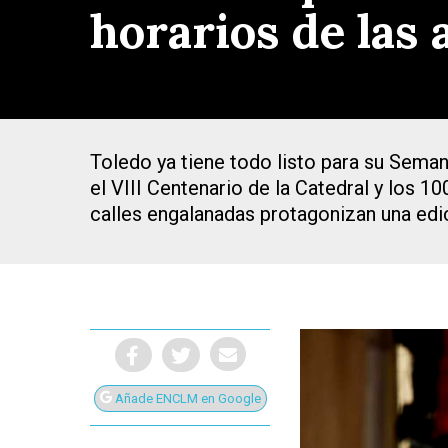
horarios de las 
Toledo ya tiene todo listo para su Seman
el VIII Centenario de la Catedral y los 1
calles engalanadas protagonizan una edic
Presiona Intro para buscar o ESC para cerrar
Añade ENCLM en Google