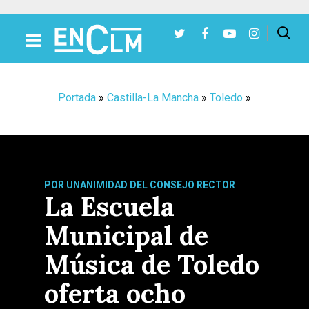
Presiona Intro para buscar o ESC para cerrar
Portada
»
Castilla-La Mancha
»
Toledo
»
POR UNANIMIDAD DEL CONSEJO RECTOR
La Escuela
Municipal de
Música de Toledo
oferta ocho