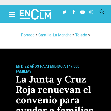
Presiona Intro para buscar o ESC para cerrar
Portada
»
Castilla-La Mancha
»
Toledo
»
EN DIEZ AÑOS HA ATENDIDO A 147.000
FAMILIAS
La Junta y Cruz
Roja renuevan el
convenio para
ayudar a familias