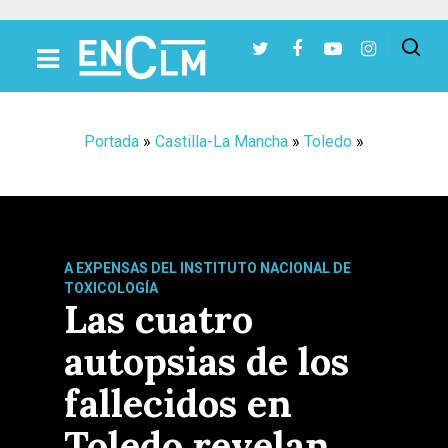
Presiona Intro para buscar o ESC para cerrar
Portada
»
Castilla-La Mancha
»
Toledo
»
A EXPENSAS DEL INSTITUTO NACIONAL DE
TOXICOLOGÍA
Las cuatro
autopsias de los
fallecidos en
Toledo revelan