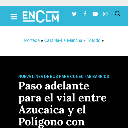
Presiona Intro para buscar o ESC para cerrar
Portada
»
Castilla-La Mancha
»
Toledo
»
NUEVA LÍNEA DE BUS PARA CONECTAR BARRIOS
Paso adelante
para el vial entre
Azucaica y el
Polígono con