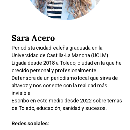
Ciudad Real
Economía
Albacete
Educación
Cuenca
Cultura
Guadalajara
Sara Acero
Deportes
Talavera
Periodista ciudadrealeña graduada en la
Sucesos
Universidad de Castilla-La Mancha (UCLM)
Ligada desde 2018 a Toledo, ciudad en la que he
Medio Ambiente
crecido personal y profesionalmente.
Planeta Rural
Defensora de un periodismo local que sirva de
altavoz y nos conecte con la realidad más
Especiales
invisible.
Política
Escribo en este medio desde 2022 sobre temas
de Toledo, educación, sanidad y sucesos.
Galerías
Redes sociales: