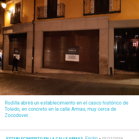
Rodilla abrirá un establecimiento en el casco histórico de
Toledo, en concreto en la calle Armas, muy cerca de
Zocodover.
Enclm
-
ESTABLECIMIENTO EN LA CALLE ARMAS
02/12/2019