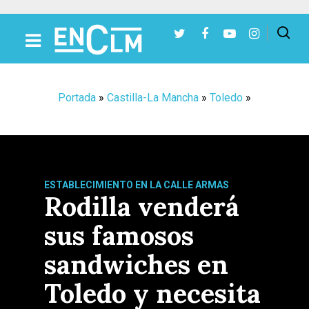
Presiona Intro para buscar o ESC para cerrar
Portada
»
Castilla-La Mancha
»
Toledo
»
ESTABLECIMIENTO EN LA CALLE ARMAS
Rodilla venderá
sus famosos
sandwiches en
Toledo y necesita