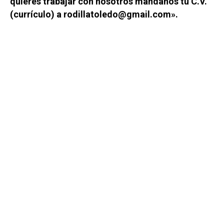
quieres trabajar con nosotros mándanos tu C.V.
(currículo) a rodillatoledo@gmail.com».