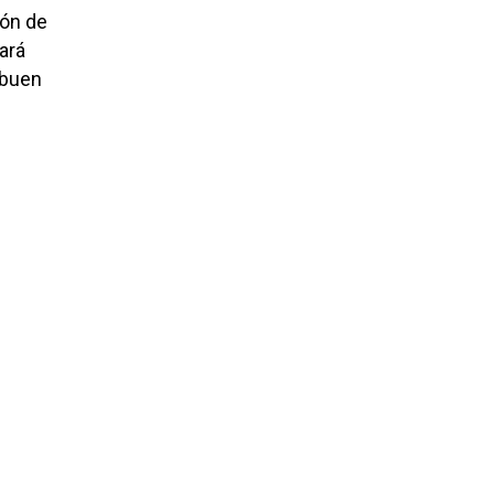
ión de
ará
 buen