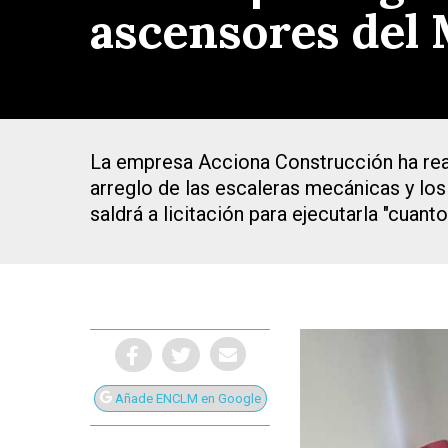
ascensores del 
La empresa Acciona Construcción ha real
arreglo de las escaleras mecánicas y lo
saldrá a licitación para ejecutarla "cuant
Presiona Intro para buscar o ESC para cerrar
Añade ENCLM en Google