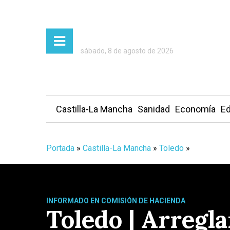
sábado, 8 de agosto de 2026
Castilla-La Mancha
Sanidad
Economía
Ed
Portada
»
Castilla-La Mancha
»
Toledo
»
INFORMADO EN COMISIÓN DE HACIENDA
Toledo | Arregl