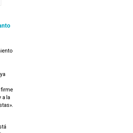
anto
miento
aya
 firme
 a la
stas».
stá