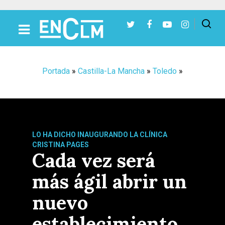
Presiona Intro para buscar o ESC para cerrar
Portada
»
Castilla-La Mancha
»
Toledo
»
LO HA DICHO INAUGURANDO LA CLÍNICA
CRISTINA PAGES
Cada vez será
más ágil abrir un
nuevo
establecimiento