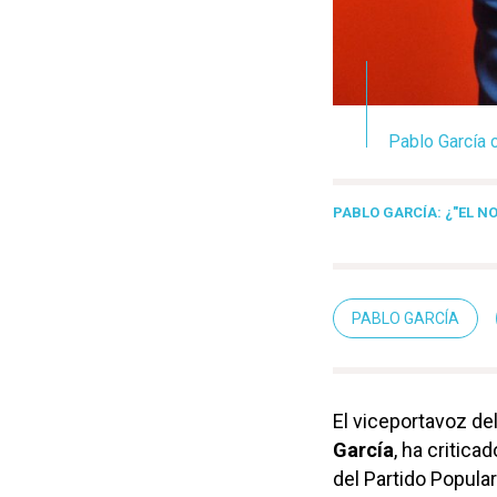
Pablo García c
PABLO GARCÍA: ¿"EL N
PABLO GARCÍA
El viceportavoz de
García
, ha critica
del Partido Popula