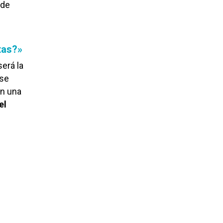
 de
tas?»
erá la
 se
en una
el