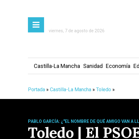
viernes, 7 de agosto de 2026
Castilla-La Mancha
Sanidad
Economía
Ed
Portada
»
Castilla-La Mancha
»
Toledo
»
PABLO GARCÍA: ¿"EL NOMBRE DE QUÉ AMIGO VAN A L
Toledo | El PSOE