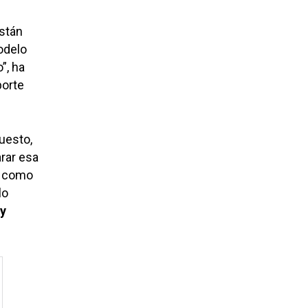
stán
odelo
”, ha
porte
uesto,
rar esa
o como
lo
 y