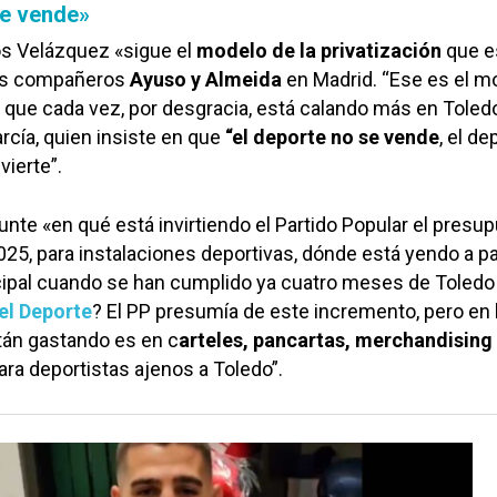
se vende»
os Velázquez «sigue el
modelo de la privatización
que e
us compañeros
Ayuso y Almeida
en Madrid. “Ese es el m
r que cada vez, por desgracia, está calando más en Toledo
rcía, quien insiste en que
“el deporte no se vende
, el de
vierte”.
unte «en qué está invirtiendo el Partido Popular el presup
5, para instalaciones deportivas, dónde está yendo a pa
cipal cuando se han cumplido ya cuatro meses de Toled
el Deporte
? El PP presumía de este incremento, pero en 
tán gastando es en c
arteles, pancartas, merchandising
ra deportistas ajenos a Toledo”.