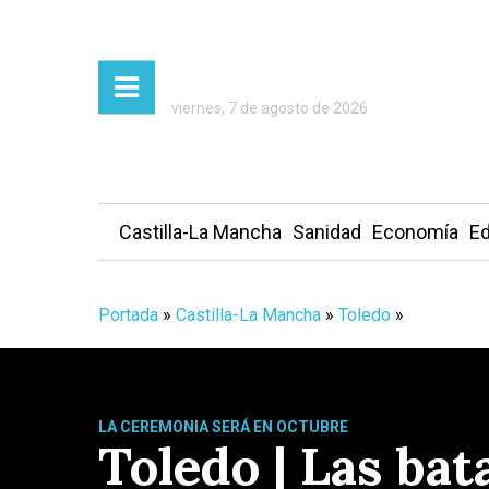
viernes, 7 de agosto de 2026
Castilla-La Mancha
Sanidad
Economía
Ed
Portada
»
Castilla-La Mancha
»
Toledo
»
LA CEREMONIA SERÁ EN OCTUBRE
Toledo | Las bat