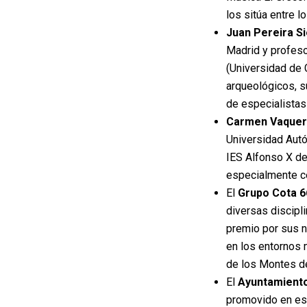
los sitúa entre 
Juan Pereira S
Madrid y profeso
(Universidad de 
arqueológicos, s
de especialistas
Carmen Vaquer
Universidad Autó
IES Alfonso X de
especialmente cen
El
Grupo Cota 6
diversas discipli
premio por sus n
en los entornos m
de los Montes de
El
Ayuntamiento
promovido en est