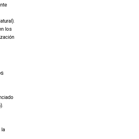
ente
tural).
en los
ización
os
nciado
).
 la