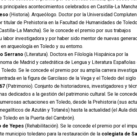
los principales acontecimientos celebrados en Castilla-La Mancha
ieso
(Historia). Arqueólogo. Doctor por la Universidad Complute
r titular de Prehistoria en la Facultad de Humanidades de Toled
Castilla-La Mancha). Se le concede el premio por sus trabajos
u labor investigadora y por haber sido mentor de nuevas genera
 en arqueología en Toledo y su entorno.
o Serrano
(Literatura). Doctora en Filología Hispánica por la
noma de Madrid y catedrática de Lengua y Literatura Españolas 
 Toledo. Se le concede el premio por su amplia carrera investiga
trada en la figura de Garcilaso de la Vega y el Toledo del siglo
67
(Patrimonio). Conjunto de historiadores, investigadores y téc
nas dedicados a la gestión del patrimonio cultural. Se le concede
umerosas actuaciones en Toledo, desde la Prehistoria (sus act
egalíticos de Azután y Totanés) hasta la actualidad (el Aula did
 Toledo en la Puerta del Cambrón).
 de Yepes
(Rehabilitación). Se le concede el premio por el imp
e municipio toledano para la restauración de la
colegiata de S