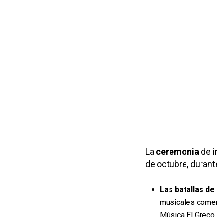
La
ceremonia
de i
de octubre, durant
Las batallas d
musicales comen
Música El Greco.