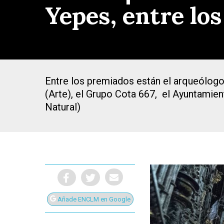
Yepes, entre lo
Entre los premiados están el arqueólogo 
(Arte), el Grupo Cota 667, el Ayuntamien
Natural)
Presiona Intro para buscar o ESC para cerrar
Añade ENCLM en Google