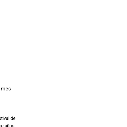
o mes
tival de
ace años