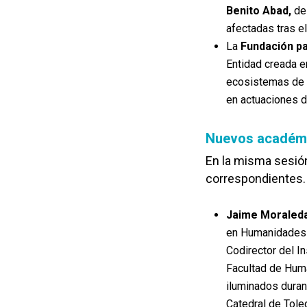
Benito Abad,
des
afectadas tras e
La
Fundación pa
Entidad creada e
ecosistemas de 
en actuaciones d
Nuevos académi
En la misma sesió
correspondientes.
Jaime Moraled
en Humanidades y
Codirector del In
Facultad de Huma
iluminados duran
Catedral de Tole