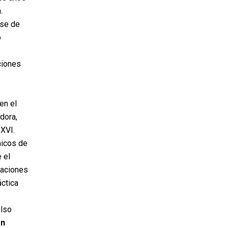
.
nse de
o
ciones
en el
dora,
 XVI.
nicos de
 el
uaciones
áctica
ulso
an