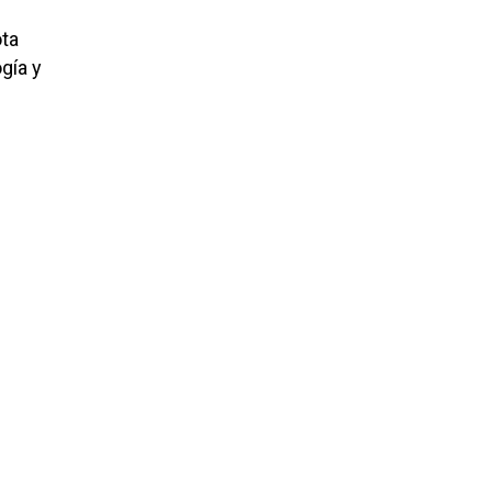
ota
gía y