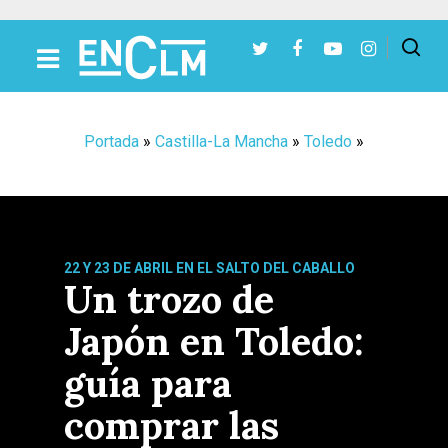
Presiona Intro para buscar o ESC para cerrar
Portada
»
Castilla-La Mancha
»
Toledo
»
22 Y 23 DE ABRIL EN EL SALTO DEL CABALLO
Un trozo de
Japón en Toledo:
guía para
comprar las