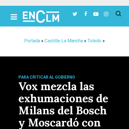
Presiona Intro para buscar o ESC para cerrar
Portada
»
Castilla-La Mancha
»
Toledo
»
PARA CRITICAR AL GOBIERNO
Vox mezcla las
exhumaciones de
Milans del Bosch
y Moscardó con