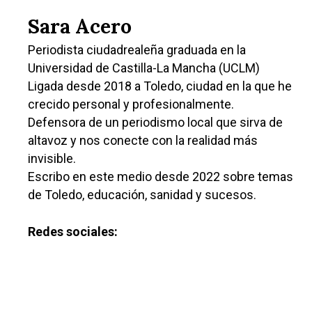
Sara Acero
Periodista ciudadrealeña graduada en la
Universidad de Castilla-La Mancha (UCLM)
Ligada desde 2018 a Toledo, ciudad en la que he
crecido personal y profesionalmente.
Defensora de un periodismo local que sirva de
altavoz y nos conecte con la realidad más
Castilla-La Manch
invisible.
Toledo
Sanidad
Escribo en este medio desde 2022 sobre temas
Ciudad Real
de Toledo, educación, sanidad y sucesos.
Economía
Albacete
Educación
Redes sociales:
Cuenca
Cultura
Guadalajara
Deportes
Talavera