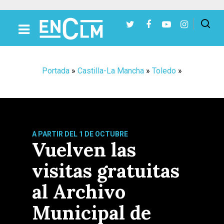
Presiona Intro para buscar o ESC para cerrar
Portada
»
Castilla-La Mancha
»
Toledo
»
A PARTIR DEL 1 DE OCTUBRE
Vuelven las
visitas gratuitas
al Archivo
Municipal de