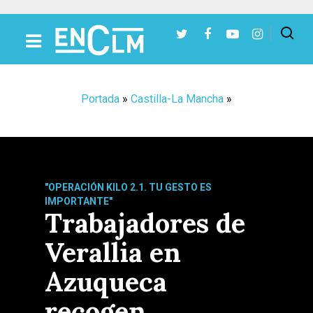
Presiona Intro para buscar o ESC para cerrar
Portada
»
Castilla-La Mancha
»
"OPERACIÓN KILO 2.1. TU GESTO ES
IMPORTANTE"
Trabajadores de
Verallia en
Azuqueca
recogen