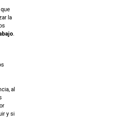
que
ar la
ros
rabajo
.
os
ia, al
s
or
ir y si