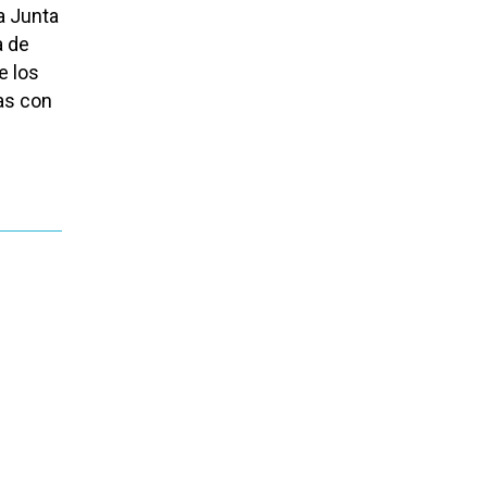
a Junta
a de
e los
as con