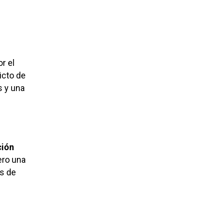
r el
icto de
s y una
ción
ero una
os de