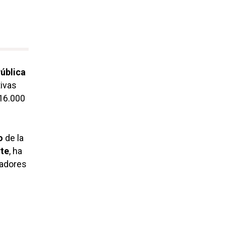
ública
tivas
 16.000
o
de la
te
, ha
jadores