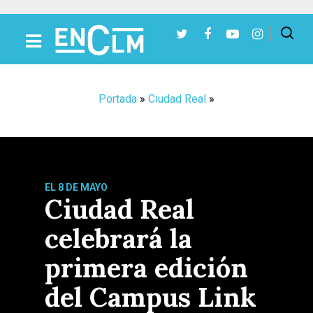
Presiona Intro para buscar o ESC para cerrar
Portada
»
Ciudad Real
»
EL 8 DE MAYO
Ciudad Real
celebrará la
primera edición
del Campus Link