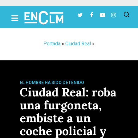
Presiona Intro para buscar o ESC para cerrar
Portada
»
Ciudad Real
»
EL HOMBRE HA SIDO DETENIDO
Ciudad Real: roba
una furgoneta,
embiste a un
coche policial y