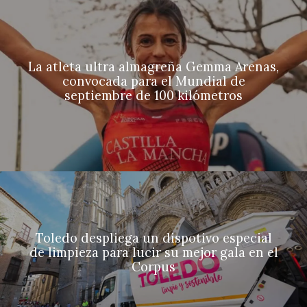
La atleta ultra almagreña Gemma Arenas,
convocada para el Mundial de
septiembre de 100 kilómetros
Toledo despliega un dispotivo especial
de limpieza para lucir su mejor gala en el
Corpus