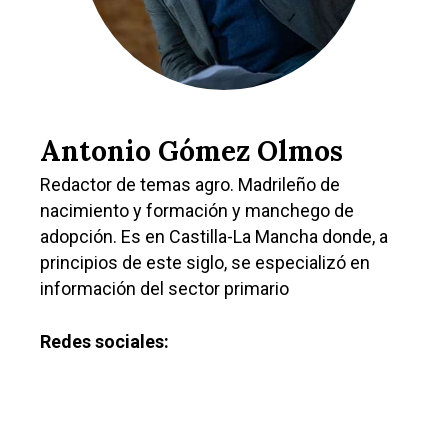
Antonio Gómez Olmos
Redactor de temas agro. Madrileño de
nacimiento y formación y manchego de
adopción. Es en Castilla-La Mancha donde, a
principios de este siglo, se especializó en
información del sector primario
Castilla-La Manch
Redes sociales:
Toledo
Sanidad
Ciudad Real
Economía
Albacete