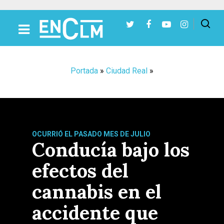
Presiona Intro para buscar o ESC para cerrar
Portada
»
Ciudad Real
»
OCURRIÓ EL PASADO MES DE JULIO
Conducía bajo los
efectos del
cannabis en el
accidente que