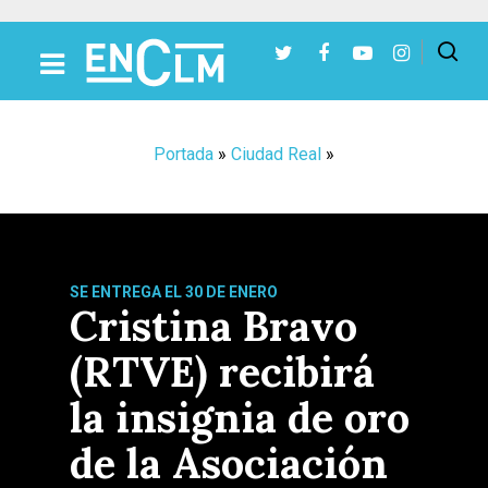
Presiona Intro para buscar o ESC para cerrar
Portada
»
Ciudad Real
»
SE ENTREGA EL 30 DE ENERO
Cristina Bravo
(RTVE) recibirá
la insignia de oro
de la Asociación