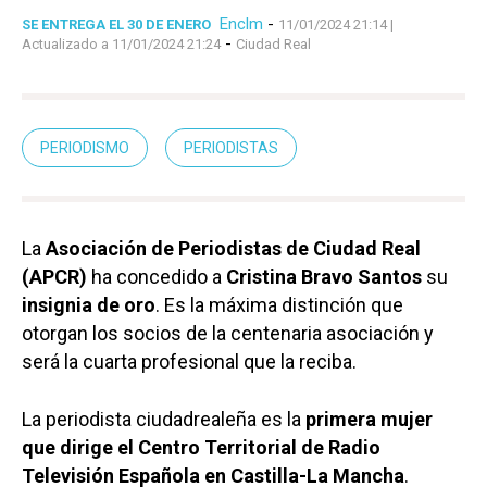
Enclm
-
SE ENTREGA EL 30 DE ENERO
11/01/2024 21:14
|
-
Actualizado a 11/01/2024 21:24
Ciudad Real
PERIODISMO
PERIODISTAS
La
Asociación de Periodistas de Ciudad Real
(APCR)
ha concedido a
Cristina Bravo Santos
su
insignia de oro
. Es la máxima distinción que
otorgan los socios de la centenaria asociación y
será la cuarta profesional que la reciba.
La periodista ciudadrealeña es la
primera mujer
que dirige el Centro Territorial de Radio
Televisión Española en Castilla-La Mancha
.