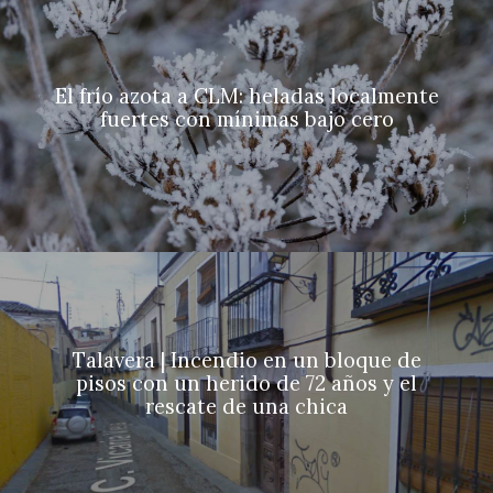
El frío azota a CLM: heladas localmente
fuertes con mínimas bajo cero
Talavera | Incendio en un bloque de
pisos con un herido de 72 años y el
rescate de una chica