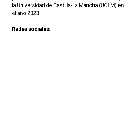
la Universidad de Castilla-La Mancha (UCLM) en
el año 2023
Castilla-La Manch
Toledo
Sanidad
Redes sociales:
Ciudad Real
Economía
Albacete
Educación
Cuenca
Cultura
Guadalajara
Deportes
Talavera
Sucesos
Medio Ambiente
Planeta Rural
Especiales