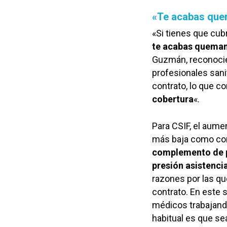
«Te acabas qu
«Si tienes que cub
te acabas quema
Guzmán, reconocie
profesionales sanit
contrato, lo que c
cobertura
«.
Para CSIF, el aume
más baja como con
complemento de 
presión asistencia
razones por las qu
contrato. En este 
médicos trabajando
habitual es que se