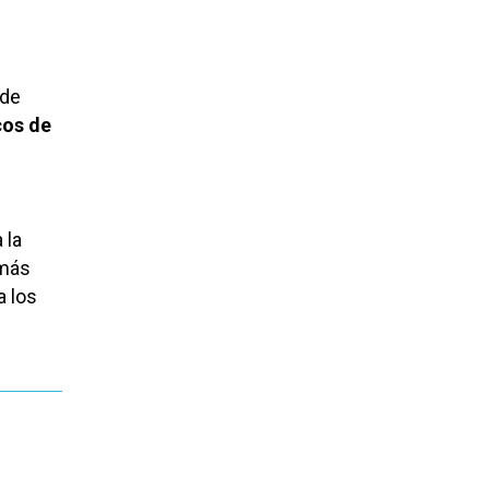
 de
cos de
 la
 más
a los