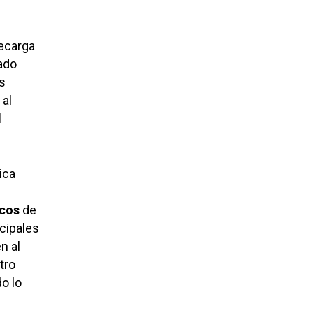
recarga
lado
s
 al
l
ica
icos
de
cipales
n al
tro
o lo