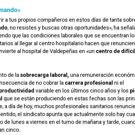
emando»
rir a tus propios compañeros en estos días de tanta sob
ndo
, no resistes y buscas otras oportunidades», ha seña
ndo que las condiciones laborales que se encuentran lo
arios al llegar al centro hospitalario hacen que renuncien
onvierte al hospital de Valdepeñas en «un
centro de difíci
nto de la
sobrecarga laboral,
una remuneración económ
secuencia de no cobrar la
carrera profesional
ni el
productividad
variable en los últimos cinco años y los
p
l
que se están produciendo en estas fechas son las prin
e, a día de hoy, muchos profesionales sanitarios renuncie
sentido, el sindicato apunta que actualmente solo hay cua
 de lunes a viernes en el turno de mañana y tarde, cuand
an cinco.