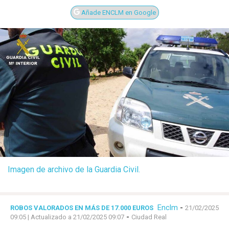
Añade ENCLM en Google
Imagen de archivo de la Guardia Civil.
Enclm
-
ROBOS VALORADOS EN MÁS DE 17.000 EUROS
21/02/2025
-
09:05
| Actualizado a 21/02/2025 09:07
Ciudad Real