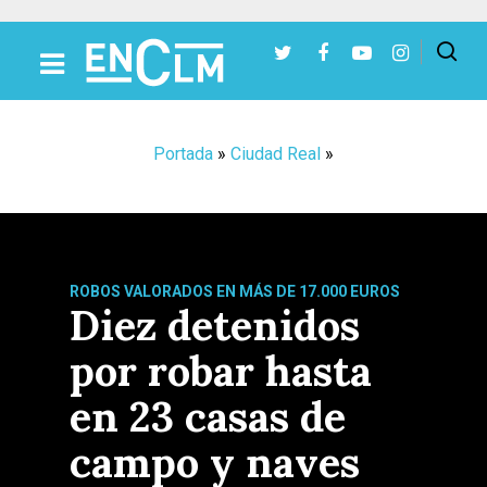
Presiona Intro para buscar o ESC para cerrar
Portada
»
Ciudad Real
»
ROBOS VALORADOS EN MÁS DE 17.000 EUROS
Diez detenidos
por robar hasta
en 23 casas de
campo y naves