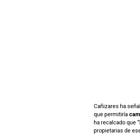
Cañizares ha señal
que permitiría
camb
ha recalcado que “
propietarias de es