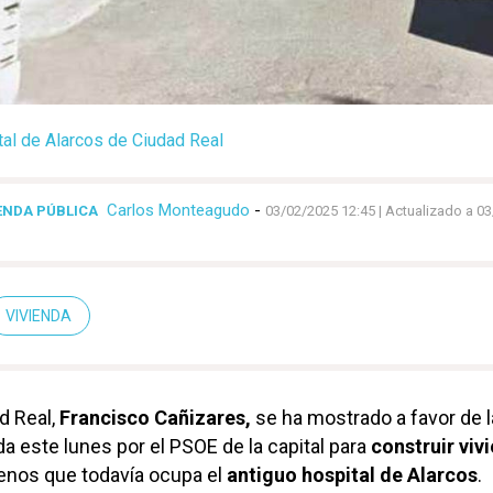
tal de Alarcos de Ciudad Real
Carlos Monteagudo
-
IENDA PÚBLICA
03/02/2025 12:45
| Actualizado a 0
VIVIENDA
d Real,
Francisco Cañizares,
se ha mostrado a favor de l
a este lunes por el PSOE de la capital para
construir viv
renos que todavía ocupa el
antiguo hospital de Alarcos
.