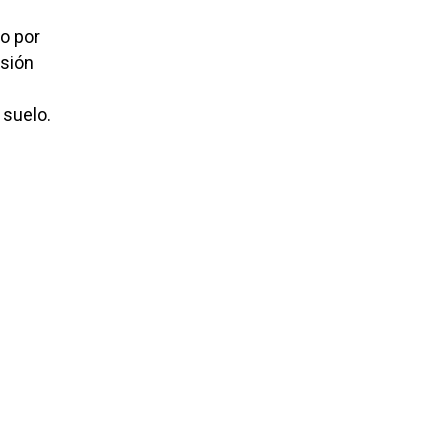
do por
isión
l suelo.