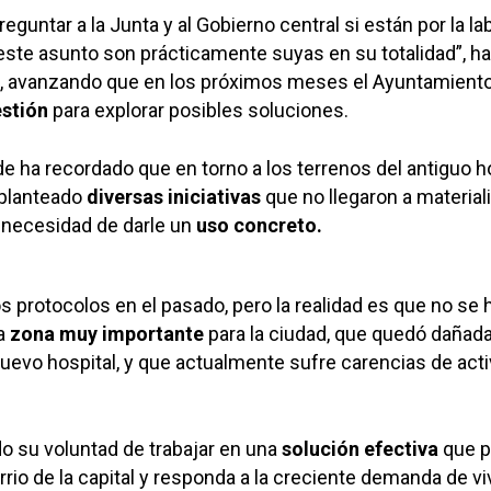
untar a la Junta y al Gobierno central si están por la lab
ste asunto son prácticamente suyas en su totalidad”, ha
de, avanzando que en los próximos meses el Ayuntamient
estión
para explorar posibles soluciones.
de ha recordado que en torno a los terrenos del antiguo h
 planteado
diversas iniciativas
que no llegaron a material
a necesidad de darle un
uso concreto.
os protocolos en el pasado, pero la realidad es que no se 
na
zona muy importante
para la ciudad, que quedó dañada
uevo hospital, y que actualmente sufre carencias de acti
ado su voluntad de trabajar en una
solución efectiva
que p
rio de la capital y responda a la creciente demanda de v