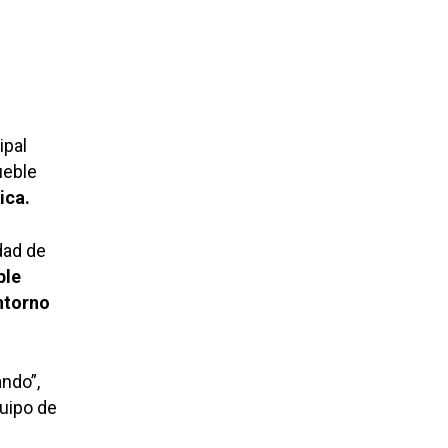
ipal
ueble
ica.
dad de
ble
ntorno
ndo”,
uipo de