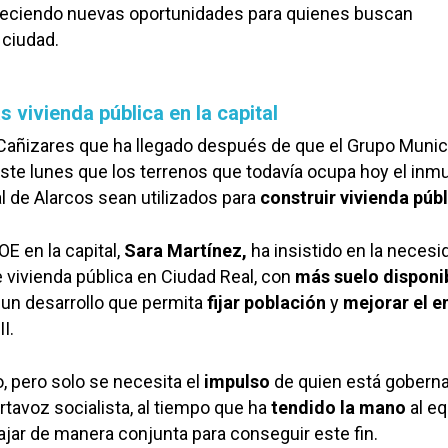
freciendo nuevas oportunidades para quienes buscan
 ciudad.
 vivienda pública en la capital
Cañizares que ha llegado después de que el Grupo Munic
 este lunes que los terrenos que todavía ocupa hoy el inm
al de Alarcos sean utilizados para
construir vivienda públ
E en la capital,
Sara
Martínez,
ha insistido en la necesi
e vivienda pública en Ciudad Real, con
más suelo disponi
n un desarrollo que permita
fijar población
y
mejorar el e
I.
o, pero solo se necesita el
impulso
de quien está goberna
rtavoz socialista, al tiempo que ha
tendido la mano
al eq
ajar de manera conjunta para conseguir este fin.