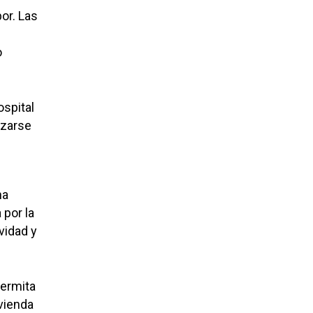
or. Las
o
ospital
izarse
ha
 por la
vidad y
ermita
ivienda