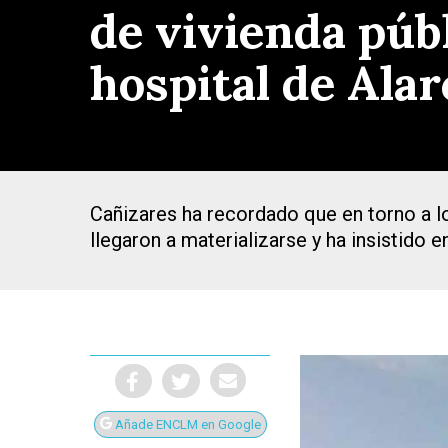
de vivienda públ
hospital de Ala
Cañizares ha recordado que en torno a lo
llegaron a materializarse y ha insistido 
Presiona Intro para buscar o ESC para cerrar
Añade ENCLM en Google