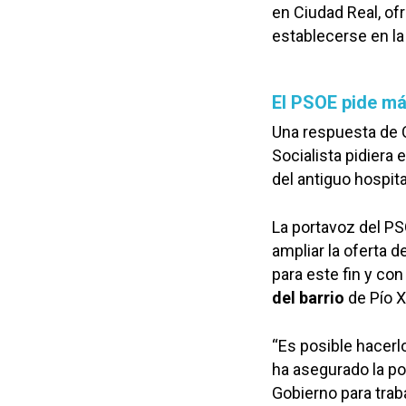
en Ciudad Real, o
establecerse en la
El PSOE pide más
Una respuesta de 
Socialista pidiera
del antiguo hospit
La portavoz del PSO
ampliar la oferta d
para este fin y co
del barrio
de Pío XI
“Es posible hacerl
ha asegurado la po
Gobierno para trab