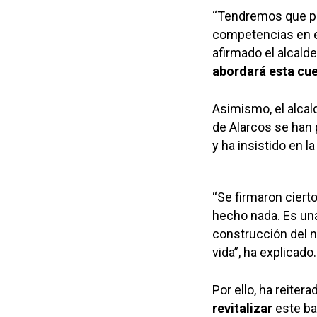
“Tendremos que preg
competencias en e
afirmado el alcal
abordará esta cu
Asimismo, el alcal
de Alarcos se han
y ha insistido en l
“Se firmaron ciert
hecho nada. Es u
construcción del n
vida”, ha explicado.
Por ello, ha reiter
revitalizar
este bar