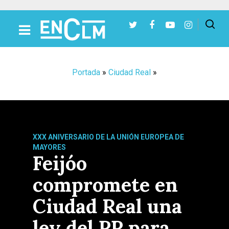
Presiona Intro para buscar o ESC para cerrar
Portada
»
Ciudad Real
»
XXX ANIVERSARIO DE LA UNIÓN EUROPEA DE
MAYORES
Feijóo
compromete en
Ciudad Real una
ley del PP para