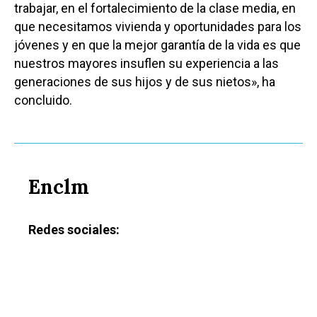
Ciudad Real
trabajar, en el fortalecimiento de la clase media, en
Economía
que necesitamos vivienda y oportunidades para los
Albacete
Educación
jóvenes y en que la mejor garantía de la vida es que
Cuenca
nuestros mayores insuflen su experiencia a las
Cultura
Guadalajara
generaciones de sus hijos y de sus nietos», ha
Deportes
concluido.
Talavera
Sucesos
Medio Ambiente
Planeta Rural
Enclm
Especiales
Redes sociales:
Política
Galerías