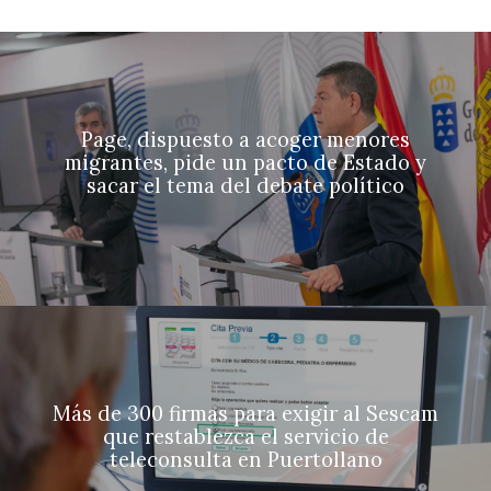
Page, dispuesto a acoger menores
migrantes, pide un pacto de Estado y
sacar el tema del debate político
Más de 300 firmas para exigir al Sescam
que restablezca el servicio de
teleconsulta en Puertollano