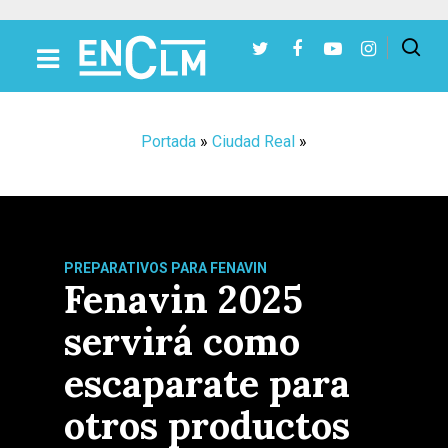
Presiona Intro para buscar o ESC para cerrar
Portada
»
Ciudad Real
»
PREPARATIVOS PARA FENAVIN
Fenavin 2025
servirá como
escaparate para
otros productos