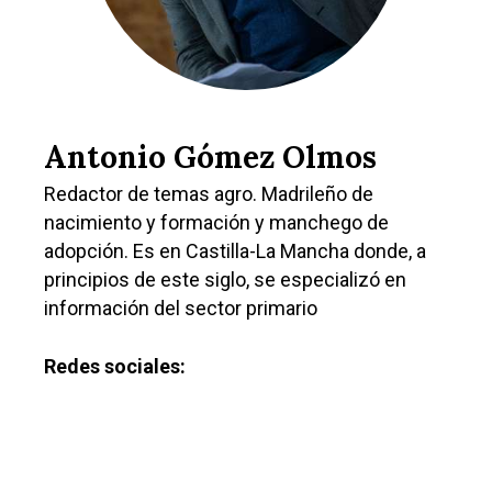
Antonio Gómez Olmos
Redactor de temas agro. Madrileño de
nacimiento y formación y manchego de
adopción. Es en Castilla-La Mancha donde, a
principios de este siglo, se especializó en
información del sector primario
Redes sociales:
Castilla-La Manch
Toledo
Sanidad
Ciudad Real
Economía