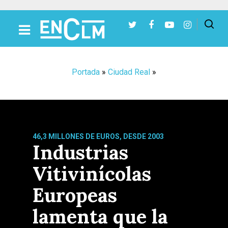
Presiona Intro para buscar o ESC para cerrar
Portada
»
Ciudad Real
»
46,3 MILLONES DE EUROS, DESDE 2003
Industrias
Vitivinícolas
Europeas
lamenta que la