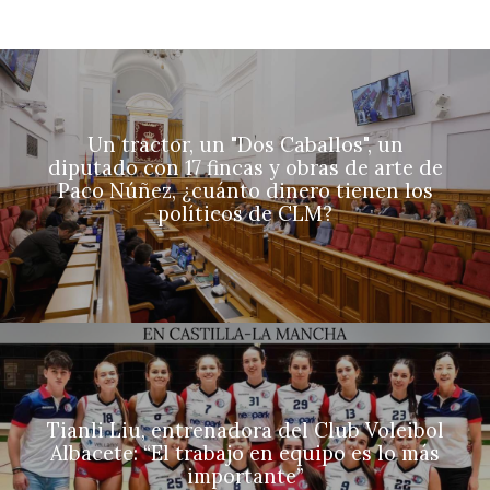
Un tractor, un "Dos Caballos", un
diputado con 17 fincas y obras de arte de
Paco Núñez, ¿cuánto dinero tienen los
políticos de CLM?
Tianli Liu, entrenadora del Club Voleibol
Albacete: “El trabajo en equipo es lo más
importante”