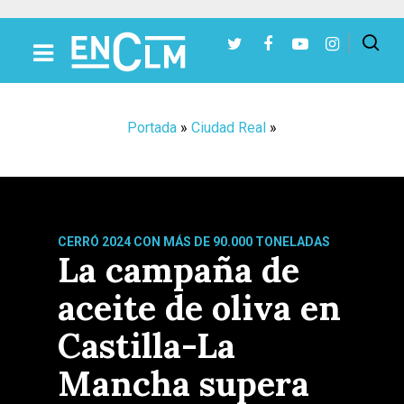
Presiona Intro para buscar o ESC para cerrar
Portada
»
Ciudad Real
»
CERRÓ 2024 CON MÁS DE 90.000 TONELADAS
La campaña de
aceite de oliva en
Castilla-La
Mancha supera