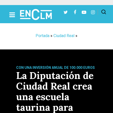
Presiona Intro para buscar o ESC para cerrar
Portada
»
Ciudad Real
»
CON UNA INVERSIÓN ANUAL DE 100.000 EUROS
La Diputación de
Ciudad Real crea
una escuela
taurina para