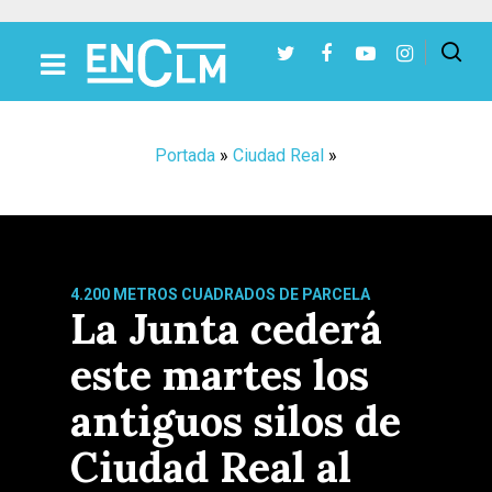
Presiona Intro para buscar o ESC para cerrar
Portada
»
Ciudad Real
»
4.200 METROS CUADRADOS DE PARCELA
La Junta cederá
este martes los
antiguos silos de
Ciudad Real al