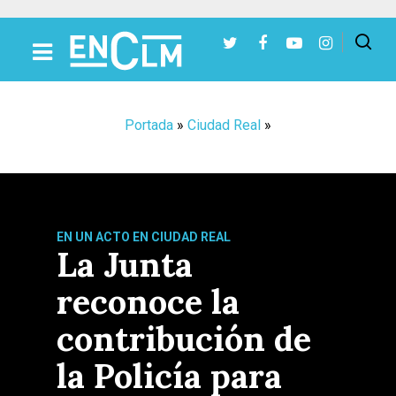
Presiona Intro para buscar o ESC para cerrar
Portada
»
Ciudad Real
»
EN UN ACTO EN CIUDAD REAL
La Junta
reconoce la
contribución de
la Policía para