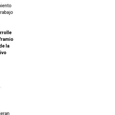
miento
trabajo
rrolle
lframio
de la
tivo
.
ieran