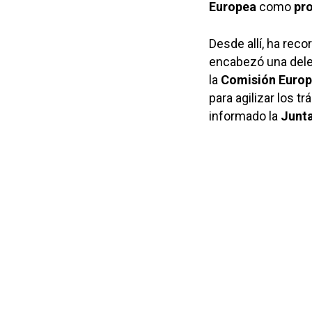
Europea
como
pr
Desde allí, ha rec
encabezó una deleg
la
Comisión Euro
para agilizar los tr
informado la
Junt