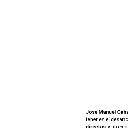
José Manuel Caba
tener en el desarr
directos
, y ha exi