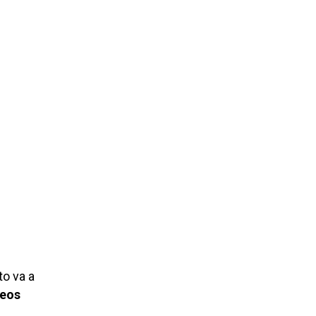
to va a
leos