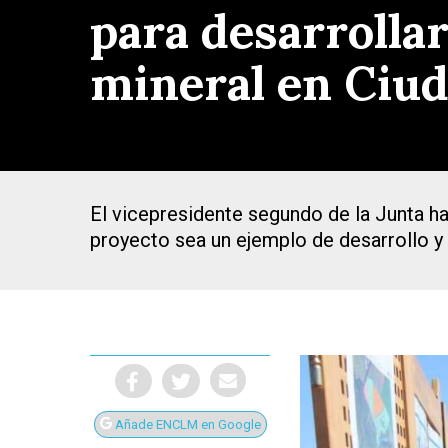
para desarrollar
mineral en Ciud
El vicepresidente segundo de la Junta ha
proyecto sea un ejemplo de desarrollo y v
Presiona Intro para buscar o ESC para cerrar
Añade ENCLM en Google