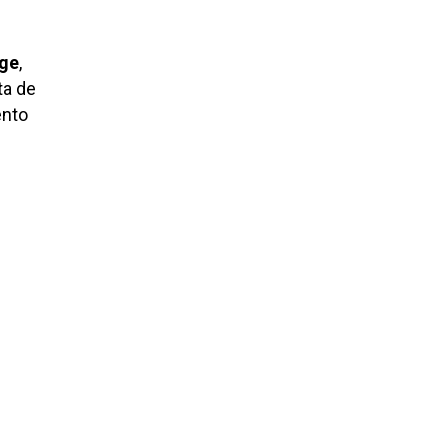
age
,
ta de
ento