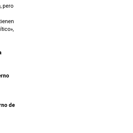
, pero
tienen
tico»,
a
erno
rno de