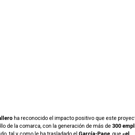
llero
ha reconocido el impacto positivo que este proyec
ollo de la comarca, con la generación de más de
300 emp
gido, tal y como le ha trasladado el
García-Page
, que
«el