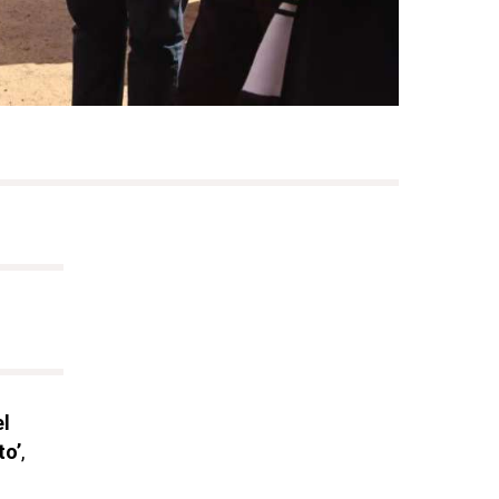
l
to’
,