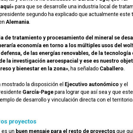
 aquí»
para que se desarrolle una industria local de trata
cepresidente segundo ha explicado que actualmente este 
 en
Alemania
.
ia de tratamiento y procesamiento del mineral se desa
eraría economía en torno a los múltiples usos del wo
 defensa, de las energías renovables, de la tecnología 
de la investigación aeroespacial y ese es nuestro obje
reso y bienestar en la zona»
, ha señalado
Caballero
.
a mostrado la disposición el
Ejecutivo autonómico
y el
residente
García-Page
para lograr que así sea y que este
mplo de desarrollo y vinculación directa con el territorio
ros proyectos
n es un
buen mensaje para el resto de proyectos
que qu