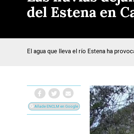
del Estena en C
El agua que lleva el río Estena ha provoc
Añade ENCLM en Google
Presiona Intro para buscar o ESC para cerrar