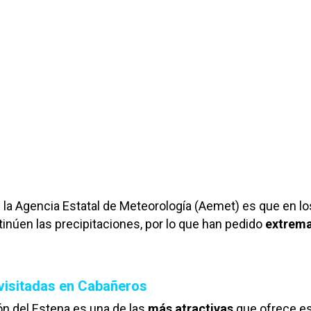
 la Agencia Estatal de Meteorología (Aemet) es que en lo
inúen las precipitaciones, por lo que han pedido
extrema
visitadas en Cabañeros
ón del Estena es una de las
más atractivas
que ofrece e