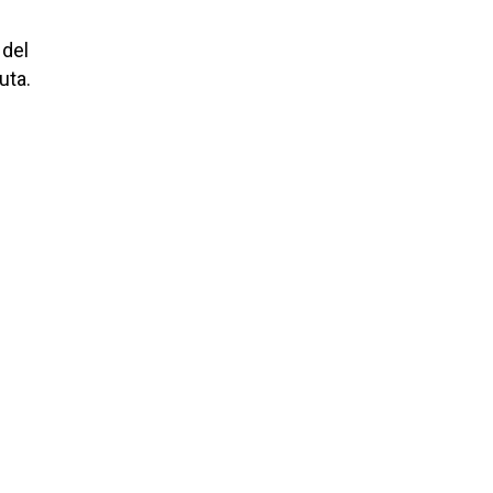
del
uta.