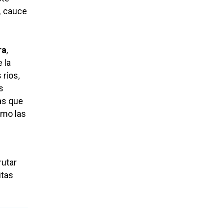
,
cauce
ra
,
 la
 ríos,
s
as que
omo las
rutar
itas