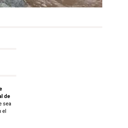
e
l de
e sea
 el