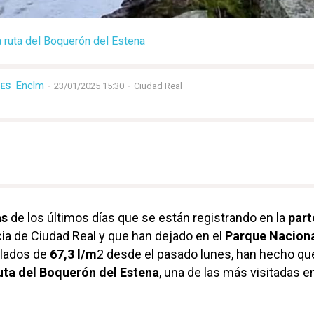
a ruta del Boquerón del Estena
Enclm
-
-
NES
23/01/2025 15:30
Ciudad Real
as
de los últimos días que se están registrando en la
part
cia de Ciudad Real y que han dejado en el
Parque Naciona
lados de
67,3 l/m
2 desde el pasado lunes, han hecho qu
uta del Boquerón del Estena
, una de las más visitadas en