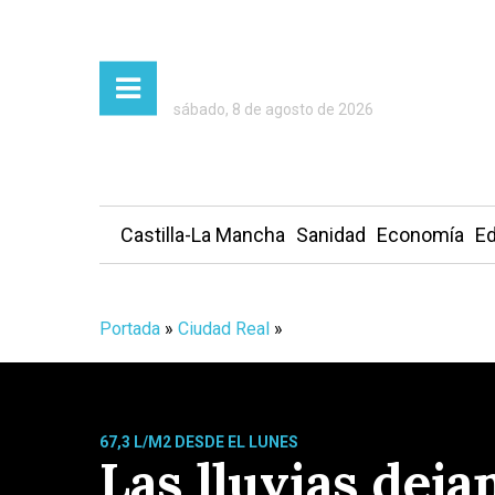
sábado, 8 de agosto de 2026
Castilla-La Mancha
Sanidad
Economía
Ed
Portada
»
Ciudad Real
»
67,3 L/M2 DESDE EL LUNES
Las lluvias deja