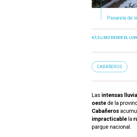
Pasarela de l
67,3 L/M2 DESDE EL LU
CABAÑEROS
Las
intensas lluvi
oeste
de la provin
Cabañeros
acumu
impracticable
la
r
parque nacional.