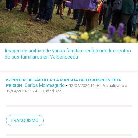
Imagen de archivo de varias familias recibiendo los restos
de sus familiares en Valdenoceda
62 PRESOS DE CASTILLA-LA MANCHA FALLECIERON EN ESTA
Carlos Monteagudo
-
PRISIÓN
12/04/2024 11:03
| Actualizado a
-
12/04/2024 11:24
Ciudad Real
FRANQUISMO