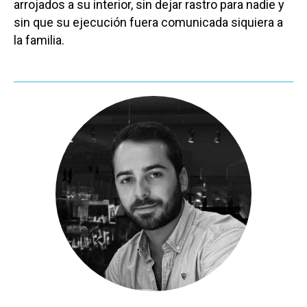
Planeta Rural
arrojados a su interior, sin dejar rastro para nadie y
sin que su ejecución fuera comunicada siquiera a
Especiales
la familia.
Política
Galerías