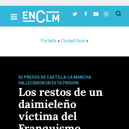
Presiona Intro para buscar o ESC para cerrar
Portada
»
Ciudad Real
»
62 PRESOS DE CASTILLA-LA MANCHA
FALLECIERON EN ESTA PRISIÓN
Los restos de un
daimieleño
víctima del
Franquismo