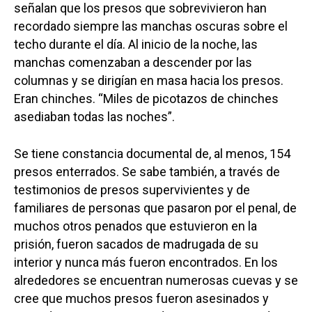
señalan que los presos que sobrevivieron han
recordado siempre las manchas oscuras sobre el
techo durante el día. Al inicio de la noche, las
manchas comenzaban a descender por las
columnas y se dirigían en masa hacia los presos.
Castilla-La Manch
Eran chinches. “Miles de picotazos de chinches
Toledo
Sanidad
asediaban todas las noches”.
Ciudad Real
Economía
Se tiene constancia documental de, al menos, 154
Albacete
Educación
presos enterrados. Se sabe también, a través de
Cuenca
testimonios de presos supervivientes y de
Cultura
familiares de personas que pasaron por el penal, de
Guadalajara
muchos otros penados que estuvieron en la
Deportes
Talavera
prisión, fueron sacados de madrugada de su
Sucesos
interior y nunca más fueron encontrados. En los
alrededores se encuentran numerosas cuevas y se
Medio Ambiente
cree que muchos presos fueron asesinados y