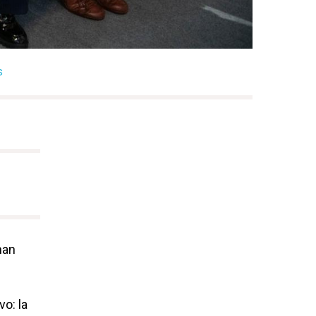
s
an
o: la