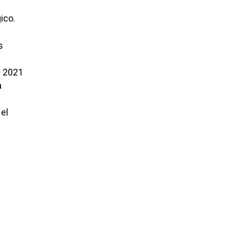
ico.
s
e 2021
a
 el