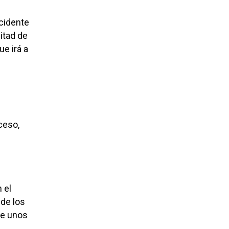
ccidente
itad de
ue irá a
e
ceso,
 el
 de los
te unos