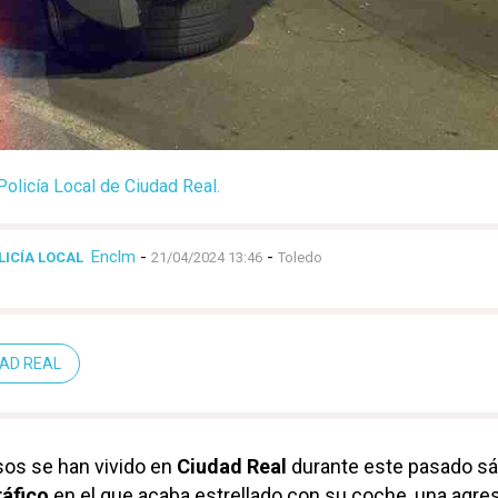
Policía Local de Ciudad Real.
Enclm
-
-
LICÍA LOCAL
21/04/2024 13:46
Toledo
DAD REAL
os se han vivido en
Ciudad Real
durante este pasado sá
ráfico
en el que acaba estrellado con su coche, una agre