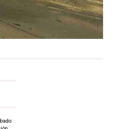
bado:
sión