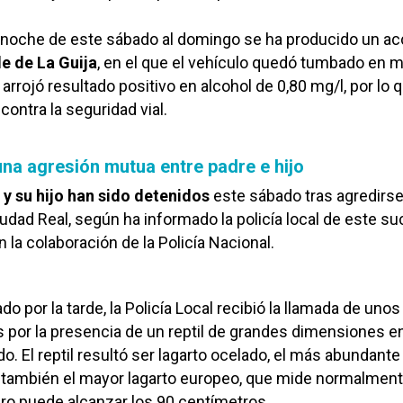
la noche de este sábado al domingo se ha producido un a
le de La Guija
, en el que el vehículo quedó tumbado en m
 arrojó resultado positivo en alcohol de 0,80 mg/l, por lo q
 contra la seguridad vial.
una agresión mutua entre padre e hijo
 y su hijo han sido detenidos
este sábado tras agredirs
ad Real, según ha informado la policía local de este su
 la colaboración de la Policía Nacional.
 por la tarde, la Policía Local recibió la llamada de unos
 por la presencia de un reptil de grandes dimensiones en
o. El reptil resultó ser lagarto ocelado, el más abundante
 y también el mayor lagarto europeo, que mide normalmen
ro puede alcanzar los 90 centímetros.