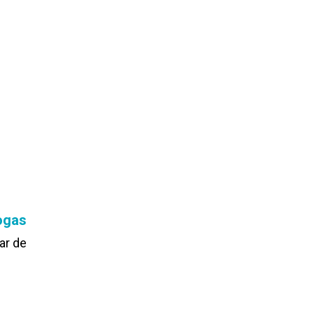
rogas
lar de