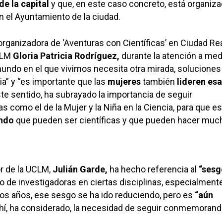
de la capital
y que, en este caso concreto, está organiz
 el Ayuntamiento de la ciudad.
organizadora de ‘Aventuras con Científicas’ en Ciudad Real
CLM
Gloria Patricia Rodríguez,
durante la atención a med
undo en el que vivimos necesita otra mirada, soluciones
ia” y “es importante que las
mujeres
también
lideren es
te sentido, ha subrayado la importancia de seguir
como el de la Mujer y la Niña en la Ciencia, para que e
ando
que pueden ser científicas y que pueden hacer muc
or de la UCLM,
Julián Garde,
ha hecho referencia al
“sesg
o de investigadoras en ciertas disciplinas, especialmente
os años, ese sesgo se ha ido reduciendo, pero es
“aún
hí, ha considerado, la necesidad de seguir conmemorand