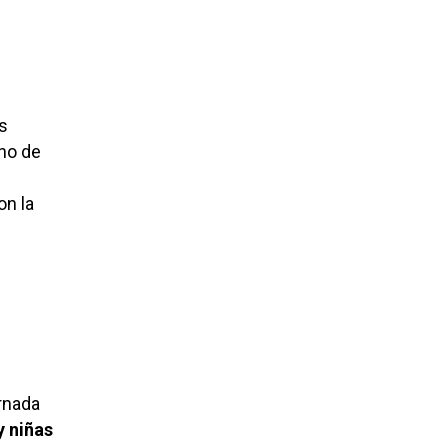
s
ano de
on la
ornada
y niñas