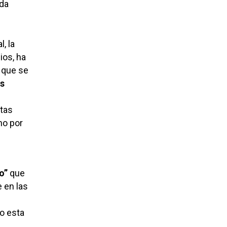
ada
, la
ios, ha
 que se
as
stas
ho por
o”
que
 en las
o esta