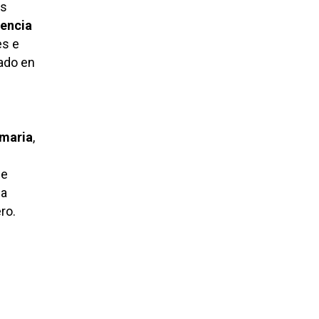
es
iencia
es e
tado en
imaria
,
de
la
ro.