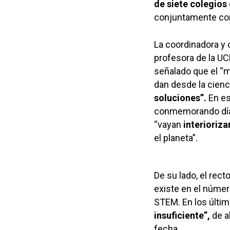
de siete colegios 
conjuntamente con
La coordinadora y 
profesora de la U
señalado que el “m
dan desde la cienc
soluciones”.
En es
conmemorando días 
“vayan
interioriz
el planeta”.
De su lado, el rect
existe en el númer
STEM. En los últim
insuficiente”,
de a
fecha.