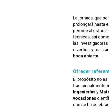
La jornada, que se
prolongará hasta e
permite al estudian
técnicas, así como
las investigadoras
divertida, y realizar
boca abierta.
Ofrecer referen
El propósito no es
tradicionalmente
m
Ingenierías
y
Mat
vocaciones
cientí
que se ha celebrad