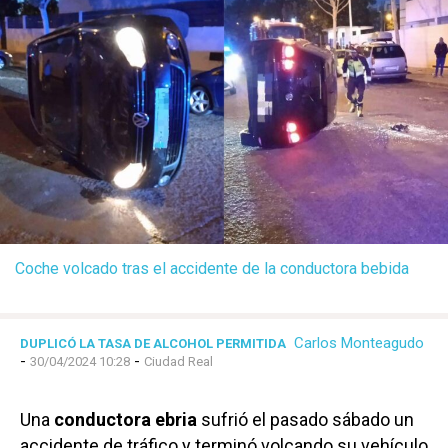
Coche volcado tras el accidente de la conductora bebida
Carlos Monteagudo
DUPLICÓ LA TASA DE ALCOHOL PERMITIDA
-
-
30/04/2024 10:28
Ciudad Real
Una
conductora ebria
sufrió el pasado sábado un
accidente de tráfico y terminó volcando su vehículo