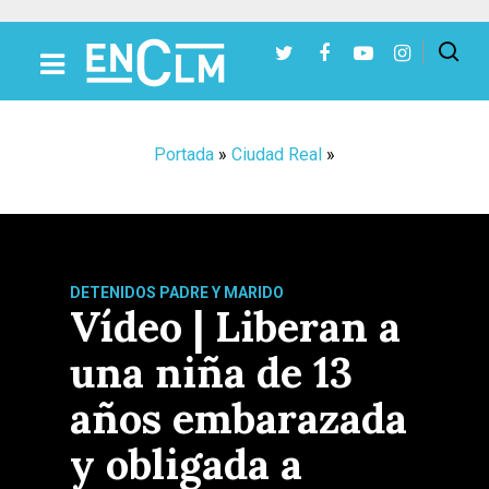
Presiona Intro para buscar o ESC para cerrar
Portada
»
Ciudad Real
»
DETENIDOS PADRE Y MARIDO
Vídeo | Liberan a
una niña de 13
años embarazada
y obligada a